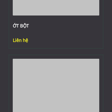
ỚT BỘT
Liên hệ