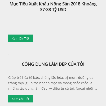
Mục Tiêu Xuất Khẩu Nông Sản 2018 Khoảng
37-38 Tỷ USD
Xem Chi Tiết
CÔNG DỤNG LÀM ĐẸP CỦA TỎI
Giúp trẻ hóa tế bào, chống lão hóa, trị mụn, dưỡng da
trắng mịn, giúp tóc nhanh mọc và móng chắc khỏe là
những tác dụng làm đẹp kỳ diệu từ củ tỏi. Ngoài những
tác dụng đề kháng, tiêu độc, chống ung thư, chống viêm
Xem Chi Tiết
nhiễm, tăng cường sinh lực giúp cơ thể cường tráng...
tỏi còn được biết đến như một vị thuốc kỳ diệu cho