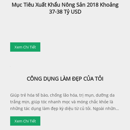
Mục Tiêu Xuất Khẩu Nông Sản 2018 Khoảng
37-38 Tỷ USD
Xem Chi Tiết
CÔNG DỤNG LÀM ĐẸP CỦA TỎI
Giúp trẻ hóa tế bào, chống lão hóa, trị mụn, dưỡng da
trắng mịn, giúp tóc nhanh mọc và móng chắc khỏe là
những tác dụng làm đẹp kỳ diệu từ củ tỏi. Ngoài những
tác dụng đề kháng, tiêu độc, chống ung thư, chống viêm
Xem Chi Tiết
nhiễm, tăng cường sinh lực giúp cơ thể cường tráng...
tỏi còn được biết đến như một vị thuốc kỳ diệu cho