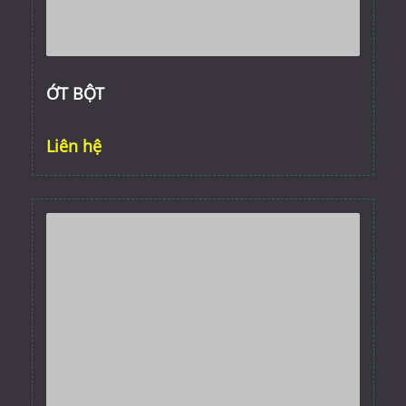
ỚT BỘT
Liên hệ