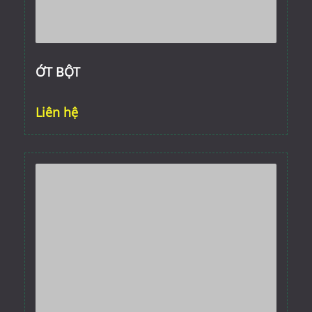
ỚT BỘT
Liên hệ