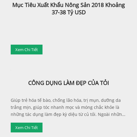
Mục Tiêu Xuất Khẩu Nông Sản 2018 Khoảng
37-38 Tỷ USD
Xem Chi Tiết
CÔNG DỤNG LÀM ĐẸP CỦA TỎI
Giúp trẻ hóa tế bào, chống lão hóa, trị mụn, dưỡng da
trắng mịn, giúp tóc nhanh mọc và móng chắc khỏe là
những tác dụng làm đẹp kỳ diệu từ củ tỏi. Ngoài những
tác dụng đề kháng, tiêu độc, chống ung thư, chống viêm
Xem Chi Tiết
nhiễm, tăng cường sinh lực giúp cơ thể cường tráng...
tỏi còn được biết đến như một vị thuốc kỳ diệu cho