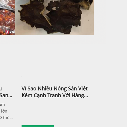
u
Vì Sao Nhiều Nông Sản Việt
 Sang
Kém Cạnh Tranh Với Hàng
Thái, Trung Quốc?
Nam
 lớn
ề thủ
ng,