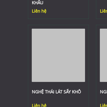
KHẨU
Liên hệ
Liê
NGHỆ THÁI LÁT SẤY KHÔ
NG
Liên hệ
Liê