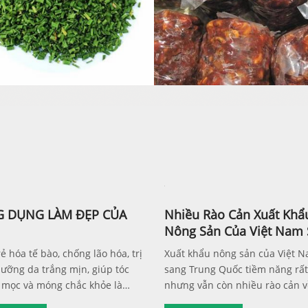
 DỤNG LÀM ĐẸP CỦA
Nhiều Rào Cản Xuất Khẩ
Nông Sản Của Việt Nam
Trung Quốc
ẻ hóa tế bào, chống lão hóa, trị
Xuất khẩu nông sản của Việt 
ưỡng da trắng mịn, giúp tóc
sang Trung Quốc tiềm năng rất
mọc và móng chắc khỏe là
nhưng vẫn còn nhiều rào cản v
tác dụng làm đẹp kỳ diệu từ
tục pháp lý, kiểm định chất lượ