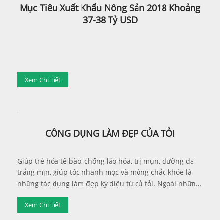
Mục Tiêu Xuất Khẩu Nông Sản 2018 Khoảng
37-38 Tỷ USD
Xem Chi Tiết
CÔNG DỤNG LÀM ĐẸP CỦA TỎI
Giúp trẻ hóa tế bào, chống lão hóa, trị mụn, dưỡng da
trắng mịn, giúp tóc nhanh mọc và móng chắc khỏe là
những tác dụng làm đẹp kỳ diệu từ củ tỏi. Ngoài những
tác dụng đề kháng, tiêu độc, chống ung thư, chống viêm
Xem Chi Tiết
nhiễm, tăng cường sinh lực giúp cơ thể cường tráng...
tỏi còn được biết đến như một vị thuốc kỳ diệu cho