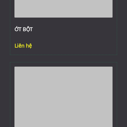
ỚT BỘT
Liên hệ