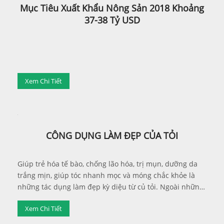
Mục Tiêu Xuất Khẩu Nông Sản 2018 Khoảng
37-38 Tỷ USD
Xem Chi Tiết
CÔNG DỤNG LÀM ĐẸP CỦA TỎI
Giúp trẻ hóa tế bào, chống lão hóa, trị mụn, dưỡng da
trắng mịn, giúp tóc nhanh mọc và móng chắc khỏe là
những tác dụng làm đẹp kỳ diệu từ củ tỏi. Ngoài những
tác dụng đề kháng, tiêu độc, chống ung thư, chống viêm
Xem Chi Tiết
nhiễm, tăng cường sinh lực giúp cơ thể cường tráng...
tỏi còn được biết đến như một vị thuốc kỳ diệu cho