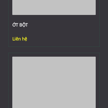
ỚT BỘT
Liên hệ