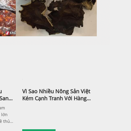
u
Vì Sao Nhiều Nông Sản Việt
 Sang
Kém Cạnh Tranh Với Hàng
Thái, Trung Quốc?
Nam
 lớn
ề thủ
ng,