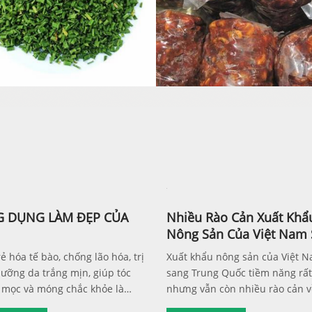
 DỤNG LÀM ĐẸP CỦA
Nhiều Rào Cản Xuất Khẩ
Nông Sản Của Việt Nam
Trung Quốc
ẻ hóa tế bào, chống lão hóa, trị
Xuất khẩu nông sản của Việt 
ưỡng da trắng mịn, giúp tóc
sang Trung Quốc tiềm năng rất
mọc và móng chắc khỏe là
nhưng vẫn còn nhiều rào cản v
tác dụng làm đẹp kỳ diệu từ
tục pháp lý, kiểm định chất lượ