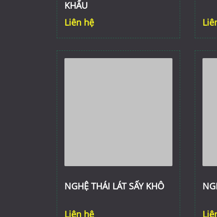
KHẨU
Liên hệ
Liê
NGHỆ THÁI LÁT SẤY KHÔ
NG
Liên hệ
Liê