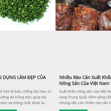
 DỤNG LÀM ĐẸP CỦA
Nhiều Rào Cản Xuất Khẩ
Nông Sản Của Việt Nam
Trung Quốc
ẻ hóa tế bào, chống lão hóa, trị
Xuất khẩu nông sản của Việt 
ưỡng da trắng mịn, giúp tóc
sang Trung Quốc tiềm năng rất
mọc và móng chắc khỏe là
nhưng vẫn còn nhiều rào cản v
tác dụng làm đẹp kỳ diệu từ
tục pháp lý, kiểm định chất lượ