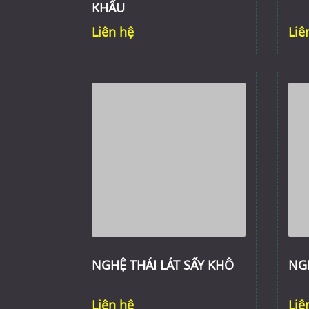
KHẨU
Liên hệ
Liê
NGHỆ THÁI LÁT SẤY KHÔ
NG
Liên hệ
Liê