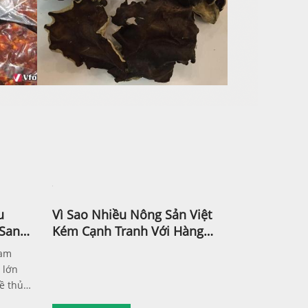
u
Vì Sao Nhiều Nông Sản Việt
 Sang
Kém Cạnh Tranh Với Hàng
Thái, Trung Quốc?
Nam
 lớn
ề thủ
ng,