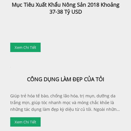
Mục Tiêu Xuất Khẩu Nông Sản 2018 Khoảng
37-38 Tỷ USD
Xem Chi Tiết
CÔNG DỤNG LÀM ĐẸP CỦA TỎI
Giúp trẻ hóa tế bào, chống lão hóa, trị mụn, dưỡng da
trắng mịn, giúp tóc nhanh mọc và móng chắc khỏe là
những tác dụng làm đẹp kỳ diệu từ củ tỏi. Ngoài những
tác dụng đề kháng, tiêu độc, chống ung thư, chống viêm
Xem Chi Tiết
nhiễm, tăng cường sinh lực giúp cơ thể cường tráng...
tỏi còn được biết đến như một vị thuốc kỳ diệu cho