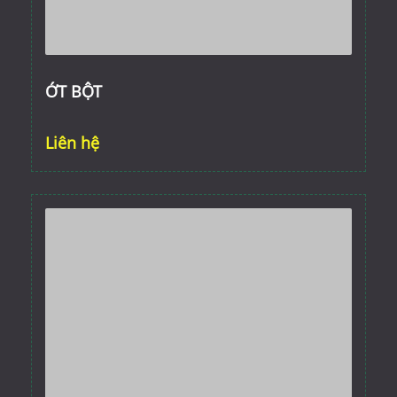
ỚT BỘT
Liên hệ