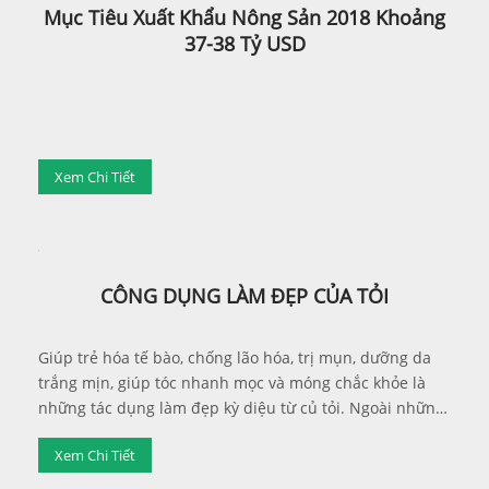
Mục Tiêu Xuất Khẩu Nông Sản 2018 Khoảng
37-38 Tỷ USD
Xem Chi Tiết
CÔNG DỤNG LÀM ĐẸP CỦA TỎI
Giúp trẻ hóa tế bào, chống lão hóa, trị mụn, dưỡng da
trắng mịn, giúp tóc nhanh mọc và móng chắc khỏe là
những tác dụng làm đẹp kỳ diệu từ củ tỏi. Ngoài những
tác dụng đề kháng, tiêu độc, chống ung thư, chống viêm
Xem Chi Tiết
nhiễm, tăng cường sinh lực giúp cơ thể cường tráng...
tỏi còn được biết đến như một vị thuốc kỳ diệu cho