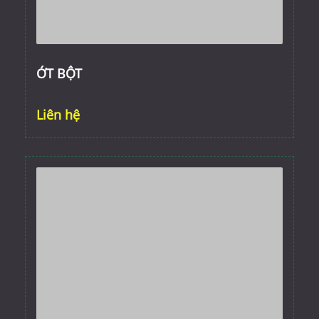
ỚT BỘT
Liên hệ